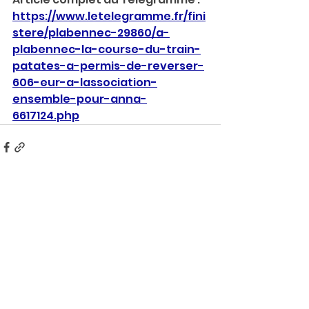
https://www.letelegramme.fr/fini
stere/plabennec-29860/a-
plabennec-la-course-du-train-
patates-a-permis-de-reverser-
606-eur-a-lassociation-
ensemble-pour-anna-
6617124.php
Voir tout
Posts récents