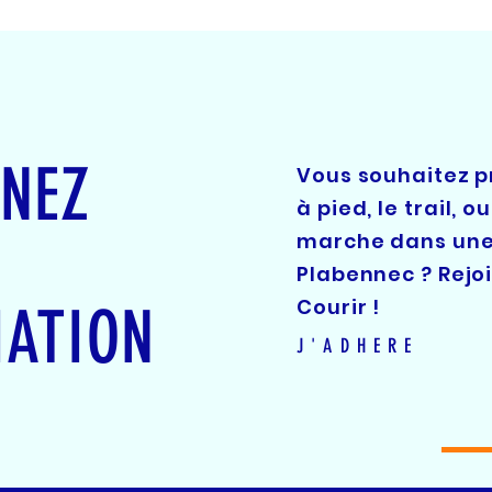
GNEZ
Vous souhaitez p
à pied, le trail, o
marche dans une
Plabennec ? Rejo
Courir !
IATION
J'ADHERE